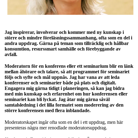
Jag inspirerar, involverar och kommer med ny kunskap i
större och mindre föreläsningssammanhang, ofta som en del i
andra uppdrag. Gärna på teman som tillräcklig och hållbar
konsumtion, resurssmart samhälle och förebyggande av
avfall.
Moderatorn för en konferens eller ett seminarium blir en länk
mellan åhörare och talare, så att programmet för seminariet
följs och syfte och mål uppnås. Jag har vana av att leda
konferenser och seminarier både på plats och digitalt.
Engagera mig gärna tidigt i planeringen, så kan jag bidra
med min kunskap och erfarenhet om hur konferensen eller
seminariet kan bli lyckat. Jag åtar mig gärna såväl
samtalsledning i det lilla formatet som moderering av den
större konferensen med flera inblandade.
Moderatorskapet ingår ofta som en del i ett uppdrag, men här
presenteras några mer renodlade moderatorsuppdrag.